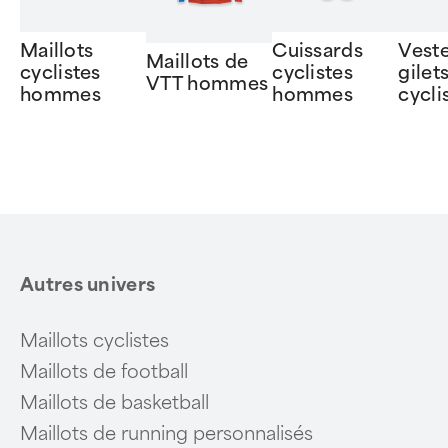
Maillots
Cuissards
Veste
Maillots de
cyclistes
cyclistes
gilet
VTT hommes
hommes
hommes
cycli
Item
1
of
6
Autres univers
Maillots cyclistes
Maillots de football
Maillots de basketball
Maillots de running personnalisés