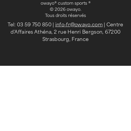
owayo® custom sports ®
© 2026 owayo.
Tous droits réservés
Tel: 03 59 750 850
|
info-fr@owayo.com
| Centre
d'Affaires Athéna, 2 rue Henri Bergson, 67200
Strasbourg, France