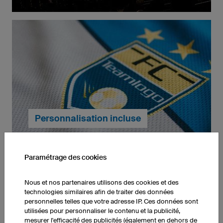
Vous pouvez commander chaque produit owayo
dans n'importe quelle quantité, il n'y a pas de
minimum de commande.
En savoir plus.
Personnalisation incluse
Paramétrage des cookies
Nous et nos partenaires utilisons des cookies et des
technologies similaires afin de traiter des données
Nos tarifs incluent la personnalisation intégrale de
personnelles telles que votre adresse IP. Ces données sont
votre design à vos couleurs et l’impression de tous
utilisées pour personnaliser le contenu et la publicité,
vos logos, textes, motifs et sponsors.
En savoir plus.
mesurer l'efficacité des publicités (également en dehors de