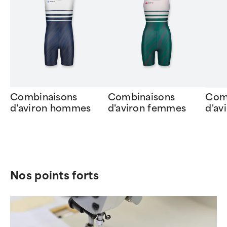
Combinaisons
Combinaisons
Com
d'aviron hommes
d'aviron femmes
d'av
Item
1
of
7
Nos points forts