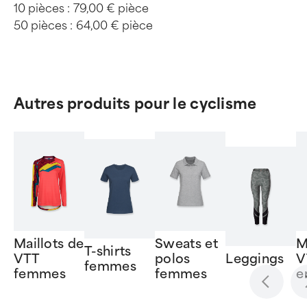
10 pièces :
79,00 € pièce
50 pièces :
64,00 € pièce
Autres produits pour le cyclisme
Maillots de
Sweats et
M
T-shirts
VTT
polos
Leggings
V
femmes
femmes
femmes
e
Item
1