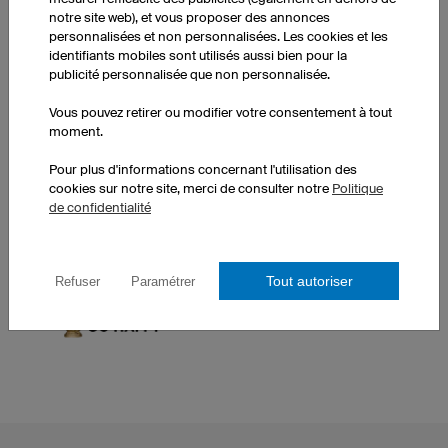
notre site web), et vous proposer des annonces
Créé pour le yoga
personnalisées et non personnalisées. Les cookies et les
identifiants mobiles sont utilisés aussi bien pour la
publicité personnalisée que non personnalisée.
Vous pouvez retirer ou modifier votre consentement à tout
moment.
VU SUR
Pour plus d'informations concernant l'utilisation des
En collaboration avec des professeurs et des
cookies sur notre site, merci de consulter notre
Politique
passionnés de yoga, nous avons développé des
de confidentialité
leggings légers, confortables et entièrement
personnalisables.
En savoir plus.
Tout autoriser
Refuser
Paramétrer