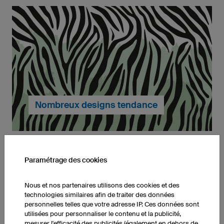
Les produits les plus nocifs pour l’environnement
sont ceux qui sont fabriqués pour rien. Nous lançons
la production uniquement à la commande, ce qui
nous permet d’éviter les fabrications inutiles.
En savoir plus.
Nombreux designs tendance
Paramétrage des cookies
De nombreux designs exclusifs et variés sont à votre
Nous et nos partenaires utilisons des cookies et des
disposition pour la personnalisation de vos produits
technologies similaires afin de traiter des données
personnelles telles que votre adresse IP. Ces données sont
et tenues owayo.
utilisées pour personnaliser le contenu et la publicité,
mesurer l'efficacité des publicités (également en dehors de