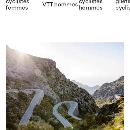
cyclistes
cyclistes
gilet
VTT hommes
femmes
hommes
cycli
Item
1
of
6