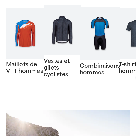
Vestes et
Maillots de
T-shir
Combinaisons
gilets
VTT hommes
homm
hommes
cyclistes
Item
1
of
6