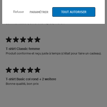
TOUT AUTORISER
PARAMÉTRER
Refuser
T-shirt Basic col rond
Excellente qualité d'impression, très bons matériaux, excellente
communication, envoi très rapide, merci !
T-shirt Classic femme
Produit conforme et reçu juste à temps (c'était pour faire un cadeau).
T-shirt Basic col rond + 2 weitere
Bonne qualité, bon prix