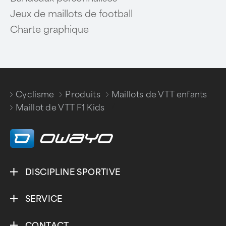
Jeux de maillots de football
Charte graphique
Cyclisme
Produits
Maillots de VTT enfants
/
/
/
Maillot de VTT F1 Kids
DISCIPLINE SPORTIVE
SERVICE
CONTACT