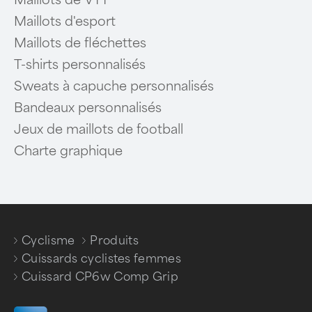
Maillots de VTT
Maillots d'esport
Maillots de fléchettes
T-shirts personnalisés
Sweats à capuche personnalisés
Bandeaux personnalisés
Jeux de maillots de football
Charte graphique
Cyclisme
Produits
/
/
Cuissards cyclistes femmes
/
Cuissard CP6w Comp Grip