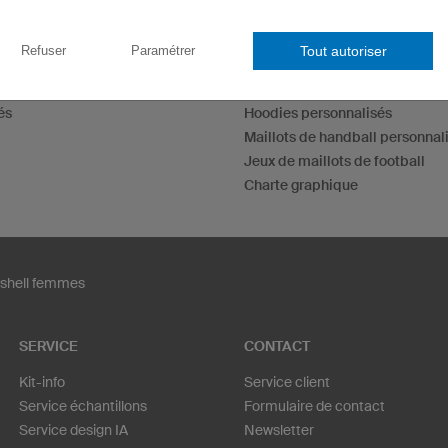
Maillots d'esport
Tout autoriser
Refuser
Paramétrer
Maillots de fléchettes
T-shirts personnalisés
és
Hoodies personnalisés
Maillots de handball personnal
Jeux de maillots de football
Charte graphique
tshell femmes
SERVICE
CONTACT
Kit-info
Service client
Service échantillons
Formulaire de contact
Service design IA
Newsletter