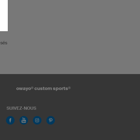
isés
owayo
®
custom sports
®
SUIVEZ-NOUS