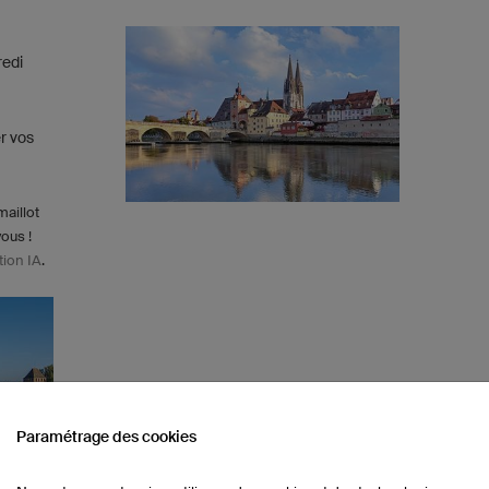
redi
r vos
maillot
vous !
tion IA
.
Paramétrage des cookies