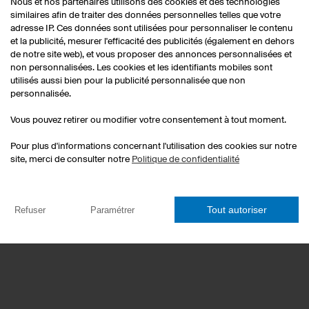
Nous et nos partenaires utilisons des cookies et des technologies
similaires afin de traiter des données personnelles telles que votre
adresse IP. Ces données sont utilisées pour personnaliser le contenu
et la publicité, mesurer l'efficacité des publicités (également en dehors
de notre site web), et vous proposer des annonces personnalisées et
non personnalisées. Les cookies et les identifiants mobiles sont
utilisés aussi bien pour la publicité personnalisée que non
personnalisée.
Maillots esport
Vous pouvez retirer ou modifier votre consentement à tout moment.
Maillots de fléchettes
T-shirts personnalisés
Pour plus d'informations concernant l'utilisation des cookies sur notre
és
Hoodies personnalisés
site, merci de consulter notre
Politique de confidentialité
Maillots de handball personnal
Jeux de maillots de football
Charte graphique
Tout autoriser
Refuser
Paramétrer