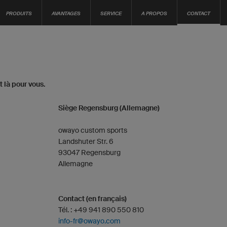
PRODUITS
AVANTAGES
SERVICE
A PROPOS
CONTACT
 là pour vous.
Siège Regensburg (Allemagne)
owayo custom sports
Landshuter Str. 6
93047 Regensburg
Allemagne
Contact (en français)
Tél. : +49 941 890 550 810
info-fr@owayo.com