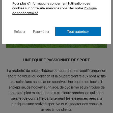
Pour plus d'informations concernant l'utilisation des
cookies sur notre site, merci de consulter notre
Politique
de confidentialité
Tout autoriser
Refuser
Paramétrer
UNE ÉQUIPE PASSIONNÉE DE SPORT
La majorité de nos collaborateurs pratiquent régulièrement un
sport individuel ou collectif, et la plupart d'entre eux sont actifs
au sein d'une association sportive. Une équipe de football
entreprise, de hockey sur glace, de cyclisme et un groupe de
course à pied existent depuis plusieurs années, ce qui nous
permet de connaître parfaitement les exigences liées à la
pratique d'une activité sportive et d'apporter des conseils
avisés à nos clients.