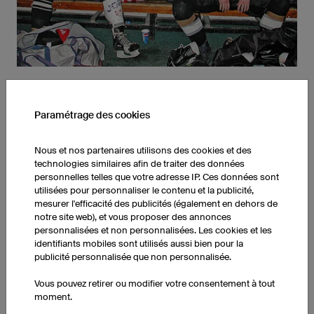
HISTORIQUE
Paramétrage des cookies
La société owayo a été créée en 2001, et depuis tout est allé
très vite... Nous disposons aujourd'hui de plus de 15000 m² de
Nous et nos partenaires utilisons des cookies et des
bureaux et d’ateliers et nos produits sont commercialisés dans
technologies similaires afin de traiter des données
167 pays, ce qui ne nous empêche pas de continuer à pratiquer
personnelles telles que votre adresse IP. Ces données sont
utilisées pour personnaliser le contenu et la publicité,
des activités sportives ensemble ou de nous retrouver autour
mesurer l'efficacité des publicités (également en dehors de
d’un verre après le travail.
notre site web), et vous proposer des annonces
personnalisées et non personnalisées. Les cookies et les
identifiants mobiles sont utilisés aussi bien pour la
publicité personnalisée que non personnalisée.
Vous pouvez retirer ou modifier votre consentement à tout
moment.