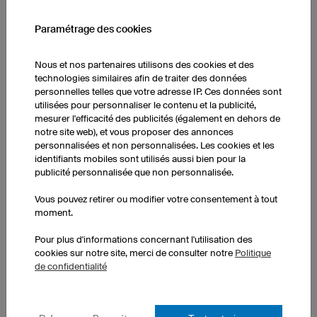
Sweat Prime
Paramétrage des cookies
Col rond
Manches longues
Nous et nos partenaires utilisons des cookies et des
Coupe unisexe
technologies similaires afin de traiter des données
Hors coûts d'impression
personnelles telles que votre adresse IP. Ces données sont
utilisées pour personnaliser le contenu et la publicité,
1 pièce : 25,90 € par pièce
mesurer l'efficacité des publicités (également en dehors de
10 pièces : 21,90 € par pièce
notre site web), et vous proposer des annonces
50 pièces : 15,40 € par pièce
personnalisées et non personnalisées. Les cookies et les
identifiants mobiles sont utilisés aussi bien pour la
publicité personnalisée que non personnalisée.
Vous pouvez retirer ou modifier votre consentement à tout
moment.
Pour plus d'informations concernant l'utilisation des
cookies sur notre site, merci de consulter notre
Politique
de confidentialité