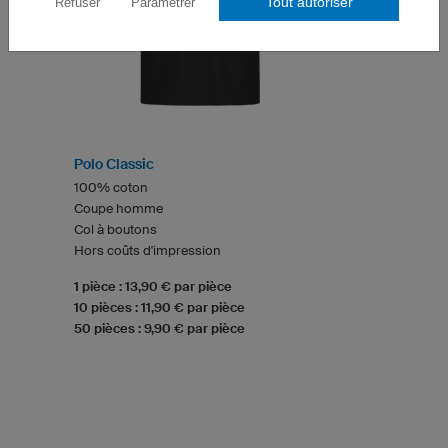
Tout autoriser
Refuser
Paramétrer
Polo Classic
100% coton
Coupe homme
Col à boutons
Hors coûts d'impression
1 pièce : 13,90 € par pièce
10 pièces : 11,90 € par pièce
50 pièces : 9,90 € par pièce