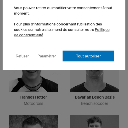
Vous pouvez retirer ou modifier votre consentement à tout
moment.
Pour plus d'informations concernant l'utilisation des
Nicole Reist
Anja Sturm
cookies sur notre site, merci de consulter notre
Politique
Cyclisme ultra distance
Triathlon, road bike
de confidentialité
Tout autoriser
Refuser
Paramétrer
Hannes Hotter
Bavarian Beach Bazis
Motocross
Beach socccer