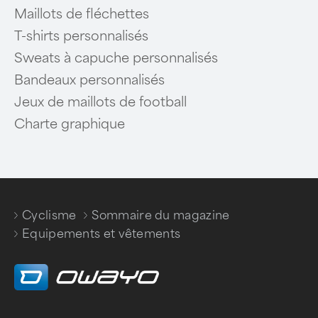
Maillots de fléchettes
T-shirts personnalisés
Sweats à capuche personnalisés
Bandeaux personnalisés
Jeux de maillots de football
Charte graphique
Cyclisme
Sommaire du magazine
/
/
Equipements et vêtements