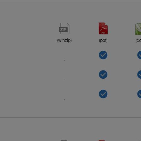
(winzip)
(pdf)
(co
-
-
-