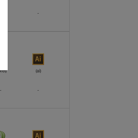
-
-
rel)
(ai)
-
-