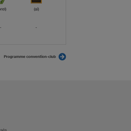
rel)
(ai)
-
-
Programme convention-club
isés