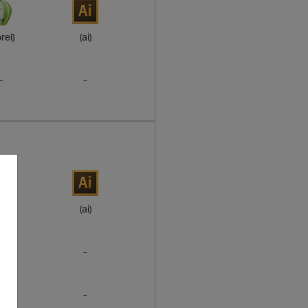
rel)
(ai)
-
-
rel)
(ai)
-
-
-
-