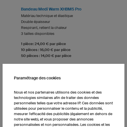
Bandeau Medi Warm XHBM5 Pro
Matériau technique et élastique
Double épaisseur
Respirant, retient la chaleur
3 tailles disponibles
1 pièce: 24,00 € par pièce
10 pièces : 16,00 € par pièce
50 pièces : 14,00 € par pièce
Paramétrage des cookies
CACHE-COU MULTIFONCTION
Nous et nos partenaires utilisons des cookies et des
technologies similaires afin de traiter des données
personnelles telles que votre adresse IP. Ces données sont
utilisées pour personnaliser le contenu et la publicité,
mesurer l'efficacité des publicités (également en dehors de
notre site web), et vous proposer des annonces
personnalisées et non personnalisées. Les cookies et les