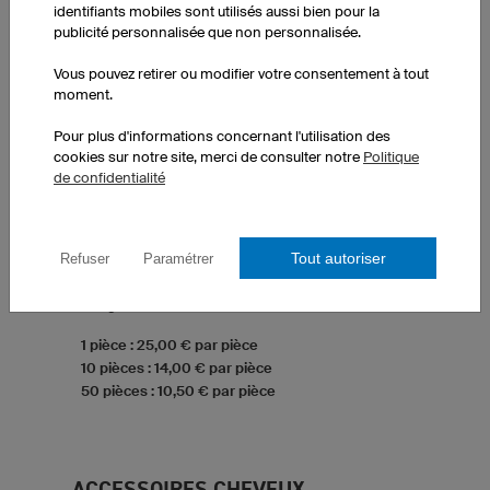
identifiants mobiles sont utilisés aussi bien pour la
publicité personnalisée que non personnalisée.
Vous pouvez retirer ou modifier votre consentement à tout
moment.
Pour plus d'informations concernant l'utilisation des
cookies sur notre site, merci de consulter notre
Politique
de confidentialité
Cache-cou Medi Warm XNTM5 Pro
Matériau élastique FY-Tex
Tout autoriser
Refuser
Paramétrer
Respirant, retient la chaleur
Protège du vent et du froid
Usage multifonction
1 pièce : 25,00 € par pièce
10 pièces : 14,00 € par pièce
50 pièces : 10,50 € par pièce
ACCESSOIRES CHEVEUX