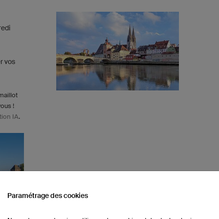
redi
r vos
maillot
vous !
tion IA
.
Paramétrage des cookies