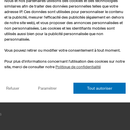
Nous et nos partenaires utilisons des cookies et des technologies
similaires afin de traiter des données personnelles telles que votre
adresse IP. Ces données sont utilisées pour personnaliser le contenu
et la publicité, mesurer l'efficacité des publicités (également en dehors
de notre site web), et vous proposer des annonces personnalisées et
non personnalisées. Les cookies et les identifiants mobiles sont
utilisés aussi bien pour la publicité personnalisée que non
personnalisée.
Maillots esport
Vous pouvez retirer ou modifier votre consentement à tout moment.
Maillots de fléchettes
T-shirts personnalisés
Pour plus d'informations concernant l'utilisation des cookies sur notre
és
Hoodies personnalisés
site, merci de consulter notre
Politique de confidentialité
Maillots de handball personnal
Jeux de maillots de football
Charte graphique
Tout autoriser
Refuser
Paramétrer
s