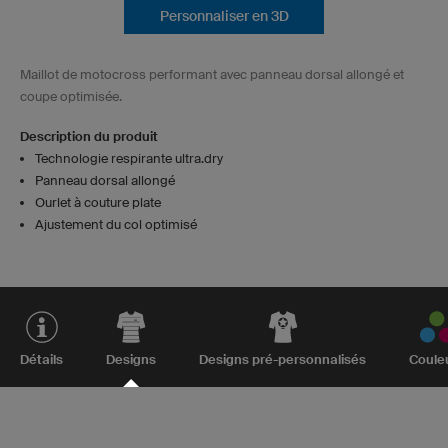
Personnaliser en 3D
Maillot de motocross performant avec panneau dorsal allongé et
coupe optimisée.
Description du produit
Technologie respirante ultra.dry
Panneau dorsal allongé
Ourlet à couture plate
Ajustement du col optimisé
Détails
Designs
Designs pré-personnalisés
Coule