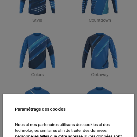
Style
Countdown
Colors
Getaway
Paramétrage des cookies
Nous et nos partenaires utilisons des cookies et des
Flow
Scorpion
technologies similaires afin de traiter des données
personnelles telles que votre adresse IP. Ces données sont