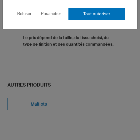
10 formats fixes
Format personnalisé sur demande
Tout autoriser
Refuser
Paramétrer
4 matières au choix
9 finitions disponibles
Le prix dépend de la taille, du tissu choisi, du
type de finition et des quantités commandées.
AUTRES PRODUITS
Maillots