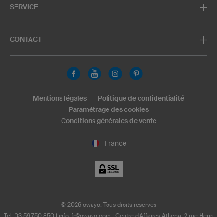
SERVICE
CONTACT
Mentions légales
Politique de confidentialité
Paramétrage des cookies
Conditions générales de vente
France
©
2026
owayo. Tous droits réservés
Tel: 03 59 750 850
|
info-fr@owayo.com
| Centre d'Affaires Athéna, 2 rue Henri