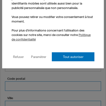
Nom
identifiants mobiles sont utilisés aussi bien pour la
publicité personnalisée que non personnalisée.
Vous pouvez retirer ou modifier votre consentement à tout
Société ou club (optionnel)
moment.
Pour plus d'informations concernant l'utilisation des
cookies sur notre site, merci de consulter notre
Politique
de confidentialité
Adresse
Tout autoriser
Refuser
Paramétrer
Complément d'adresse (optionnel)
Code postal
Ville