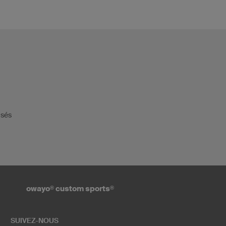
isés
owayo
®
custom sports
®
SUIVEZ-NOUS