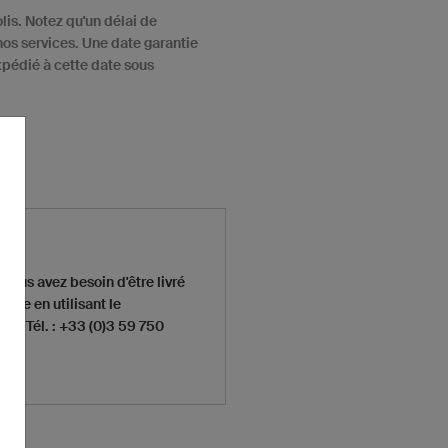
lis. Notez qu'un délai de
nos services. Une date garantie
expédié à cette date sous
 vous avez besoin d'être livré
ale en utilisant le
 au Tél. : +33 (0)3 59 750