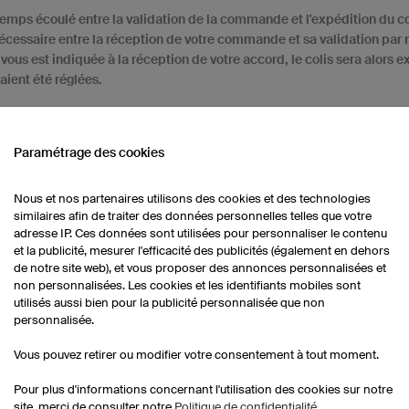
e temps écoulé entre la validation de la commande et l'expédition du co
nécessaire entre la réception de votre commande et sa validation par 
 vous est indiquée à la réception de votre accord, le colis sera alors 
aient été réglées.
Paramétrage des cookies
Nous et nos partenaires utilisons des cookies et des technologies
similaires afin de traiter des données personnelles telles que votre
adresse IP. Ces données sont utilisées pour personnaliser le contenu
Fabrication express
et la publicité, mesurer l'efficacité des publicités (également en dehors
Un service de
fabrication express
est disponible si
de notre site web), et vous proposer des annonces personnalisées et
plus rapidement. Contactez notre équipe commerci
non personnalisées. Les cookies et les identifiants mobiles sont
formulaire de fabrication express
ou par téléphone
utilisés aussi bien pour la publicité personnalisée que non
850.
personnalisée.
Vous pouvez retirer ou modifier votre consentement à tout moment.
Pour plus d'informations concernant l'utilisation des cookies sur notre
site, merci de consulter notre
Politique de confidentialité