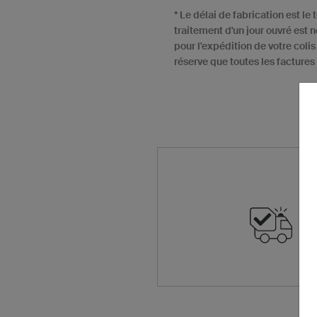
* Le délai de fabrication est l
traitement d'un jour ouvré est 
pour l'expédition de votre colis
réserve que toutes les factures 