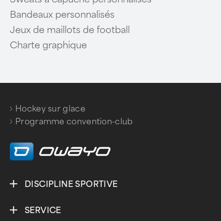
Bandeaux personnalisés
Jeux de maillots de football
Charte graphique
Hockey sur glace
/
Programme convention-club
DISCIPLINE SPORTIVE
SERVICE