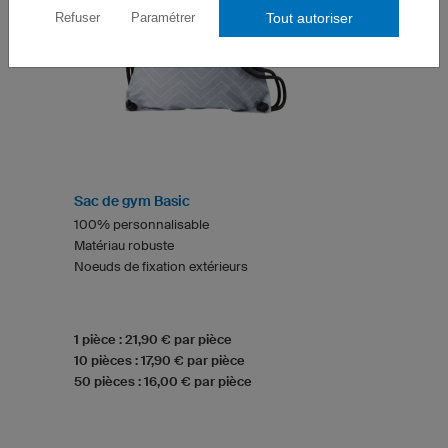
Tout autoriser
Refuser
Paramétrer
Sac de gym Basic
100% personnalisable
Matériau robuste
Noeuds de fixation extérieurs
1 pièce : 21,90 € par pièce
10 pièces : 17,90 € par pièce
50 pièces : 16,00 € par pièce