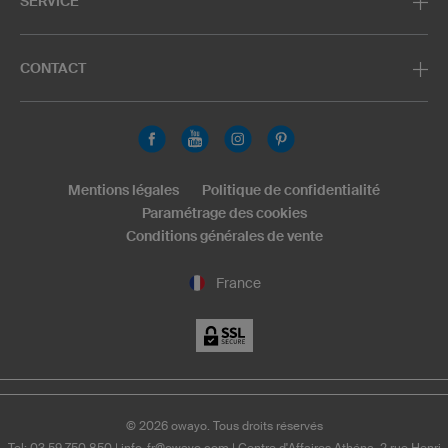
SERVICE
CONTACT
Mentions légales
Politique de confidentialité
Paramétrage des cookies
Conditions générales de vente
France
©
2026
owayo. Tous droits réservés
Tel: 03 59 750 850
|
info-fr@owayo.com
| Centre d'Affaires Athéna, 2 rue Henri