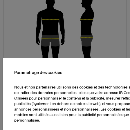
Paramétrage des cookies
Nous et nos partenaires utilisons des cookies et des technologies s
de traiter des données personnelles telles que votre adresse IP. C
utilisées pour personnaliser le contenu et la publicité, mesurer l'effi
Tour de poitrine (A)
publicités (également en dehors de notre site web), et vous propos
Tenez vous debout, bien droit et mesurez votre
annonces personnalisées et non personnalisées. Les cookies et les 
tour de poitrine à l'endroit le plus fort, en faisant
mobiles sont utilisés aussi bien pour la publicité personnalisée que
passer le mètre-ruban sous les aisselles et sur les
personnalisée.
omoplates après avoir expiré normalement.