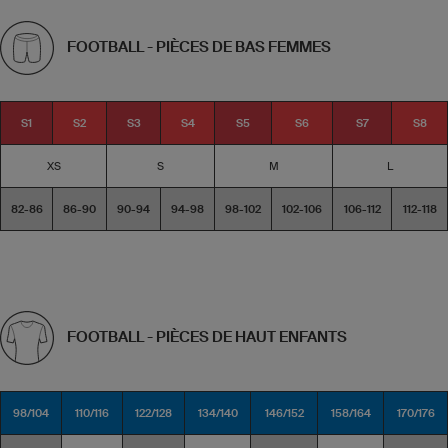
FOOTBALL - PIÈCES DE BAS FEMMES
S1
S2
S3
S4
S5
S6
S7
S8
XS
S
M
L
82-86
86-90
90-94
94-98
98-102
102-106
106-112
112-118
FOOTBALL - PIÈCES DE HAUT ENFANTS
98/104
110/116
122/128
134/140
146/152
158/164
170/176