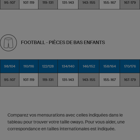
95-107
107-119
119-131
131-143
143-155
155-167
167-179
FOOTBALL - PIÈCES DE BAS ENFANTS
98/104
110/116
122/128
134/140
146/152
158/164
170/176
95-107
107-119
119-131
131-143
143-155
155-167
167-179
Comparez vos mensurations avec celles indiquées dans le
tableau pour trouver votre taille owayo. Pour vous aider, une
correspondance en tailles internationales est indiquée.