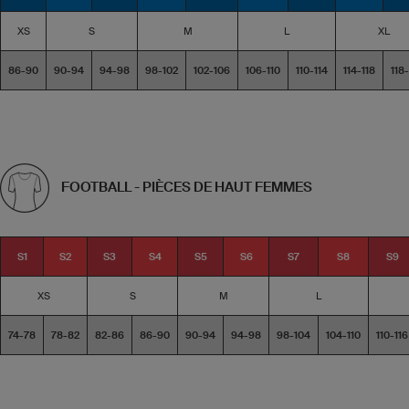
XS
S
M
L
XL
86-90
90-94
94-98
98-102
102-106
106-110
110-114
114-118
118
FOOTBALL - PIÈCES DE HAUT FEMMES
S1
S2
S3
S4
S5
S6
S7
S8
S9
XS
S
M
L
74-78
78-82
82-86
86-90
90-94
94-98
98-104
104-110
110-116