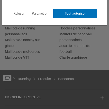
AUTRES UNIVERS
Maillots cyclistes
Maillots esport
Tout autoriser
Refuser
Paramétrer
Maillots de football
Maillots de fléchettes
Maillots de basketball
T-shirts personnalisés
Maillots de running
Hoodies personnalisés
personnalisés
Maillots de handball
Maillots de hockey sur
personnalisés
glace
Jeux de maillots de
Maillots de motocross
football
Maillots de VTT
Charte graphique
Running
Produits
Bandanas
DISCIPLINE SPORTIVE