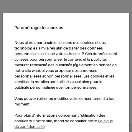
AUTRES PRODUITS
Paramétrage des cookies
Cuissards de running
Maillots de running
femmes
femmes
Nous et nos partenaires utilisons des cookies et des
technologies similaires afin de traiter des données
personnelles telles que votre adresse IP. Ces données sont
Cuissards de running
utilisées pour personnaliser le contenu et la publicité,
Vestes sotshell femmes
hommes
mesurer l'efficacité des publicités (également en dehors de
notre site web), et vous proposer des annonces
personnalisées et non personnalisées. Les cookies et les
identifiants mobiles sont utilisés aussi bien pour la
Maillots de running
Vestes softshell hommes
publicité personnalisée que non personnalisée.
personnalisés
Vous pouvez retirer ou modifier votre consentement à tout
moment.
Pour plus d'informations concernant l'utilisation des
cookies sur notre site, merci de consulter notre
Politique
de confidentialité