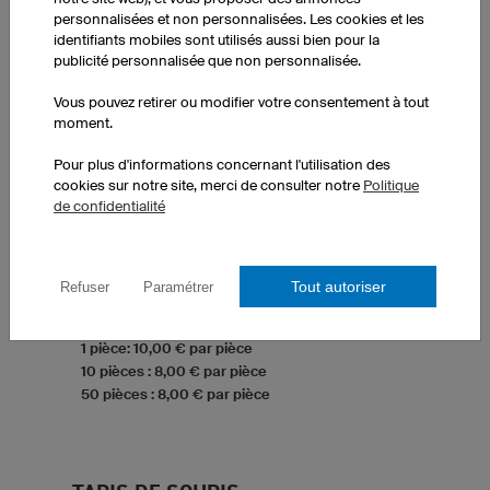
personnalisées et non personnalisées. Les cookies et les
identifiants mobiles sont utilisés aussi bien pour la
publicité personnalisée que non personnalisée.
Vous pouvez retirer ou modifier votre consentement à tout
moment.
Pour plus d'informations concernant l'utilisation des
cookies sur notre site, merci de consulter notre
Politique
de confidentialité
Tasse
Céramique blanche haute qualité
Volume de remplissage 325 ml
Tout autoriser
Refuser
Paramétrer
Lavable au lave-vaisselle
1 pièce: 10,00 € par pièce
10 pièces : 8,00 € par pièce
50 pièces : 8,00 € par pièce