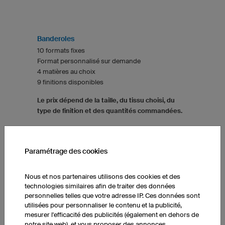
Banderoles
10 formats fixes
Format personnalisé sur demande
4 matières au choix
9 finitions disponibles
Le prix dépend de la taille, du tissu choisi, du
type de finition et des quantités commandées.
Paramétrage des cookies
TASSES
Nous et nos partenaires utilisons des cookies et des
technologies similaires afin de traiter des données
personnelles telles que votre adresse IP. Ces données sont
utilisées pour personnaliser le contenu et la publicité,
mesurer l'efficacité des publicités (également en dehors de
notre site web), et vous proposer des annonces