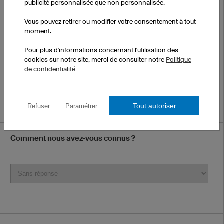
Email
publicité personnalisée que non personnalisée.
Vous pouvez retirer ou modifier votre consentement à tout
moment.
*N'oubliez pas de vérifier votre dossier SPAM car nos e-mails sont
Pour plus d'informations concernant l'utilisation des
parfois considérés comme des courriers indésirables.
cookies sur notre site, merci de consulter notre
Politique
de confidentialité
Numéro de téléphone (optionnel)
Tout autoriser
Refuser
Paramétrer
Comment nous avez-vous connus ?