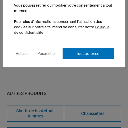
Vous pouvez retirer ou modifier votre consentement à tout
Surmaillot F3DG Basic manches longues
moment.
Tissu fonctionnel TS-TEX
Pour plus d'informations concernant l'utilisation des
Coupe unisexe, Regular Fit
cookies sur notre site, merci de consulter notre
Politique
Manches longues
de confidentialité
Col en V
1 pièce : 64,50 € par pièce
10 pièces : 48,50 € par pièce
Tout autoriser
Refuser
Paramétrer
50 pièces : 41,50 € par pièce
AUTRES PRODUITS
Shorts de basketball
Chaussettes
femmes