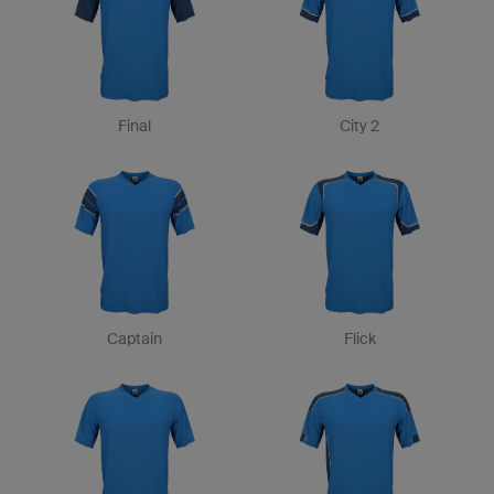
Final
City 2
Captain
Flick