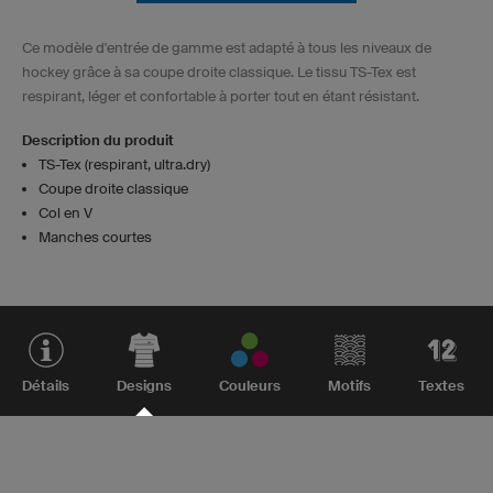
Ce modèle d'entrée de gamme est adapté à tous les niveaux de
hockey grâce à sa coupe droite classique. Le tissu TS-Tex est
respirant, léger et confortable à porter tout en étant résistant.
Description du produit
TS-Tex (respirant, ultra.dry)
Coupe droite classique
Col en V
Manches courtes
Détails
Designs
Couleurs
Motifs
Textes