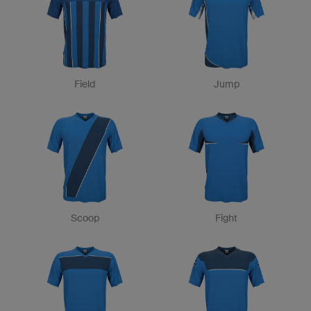
Field
Jump
Scoop
Fight