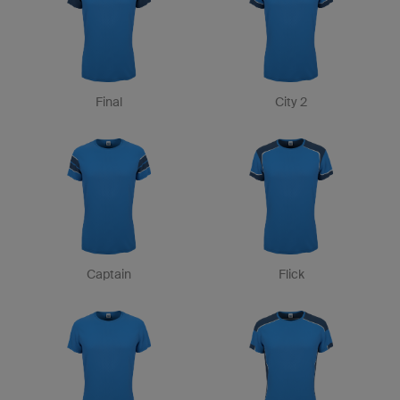
Final
City 2
Captain
Flick