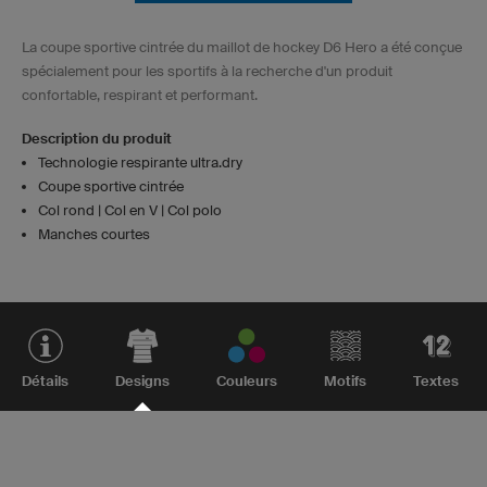
La coupe sportive cintrée du maillot de hockey D6 Hero a été conçue
spécialement pour les sportifs à la recherche d'un produit
confortable, respirant et performant.
Description du produit
Technologie respirante ultra.dry
Coupe sportive cintrée
Col rond | Col en V | Col polo
Manches courtes
Détails
Designs
Couleurs
Motifs
Textes