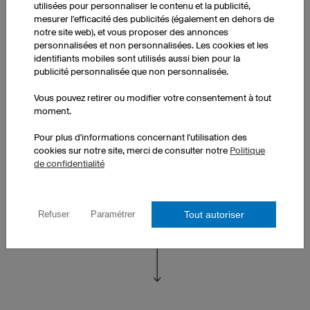
utilisées pour personnaliser le contenu et la publicité,
Le milieu de terrain Paul et sa femme attendent un enfant.
mesurer l'efficacité des publicités (également en dehors de
notre site web), et vous proposer des annonces
personnalisées et non personnalisées. Les cookies et les
identifiants mobiles sont utilisés aussi bien pour la
publicité personnalisée que non personnalisée.
Vous pouvez retirer ou modifier votre consentement à tout
moment.
Pour plus d'informations concernant l'utilisation des
cookies sur notre site, merci de consulter notre
Politique
de confidentialité
Réassortiment
Une réplique du maillot de l’équipe est offerte au nouveau
membre du club pour ses un ans.
Tout autoriser
Refuser
Paramétrer