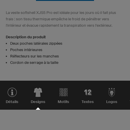
La veste softshell XJS5 Pro est idéale pour les jours où il fait plus
frais : son tissu thermique empêche le froid de pénétrer vers
l'intérieur et évacue rapidement la transpiration vers l'extérieur.
Description du produit
Deux poches latérales zippées
Poches intérieures
Réflecteurs sur les manches
Cordon de serrage à la taille
Détails
Designs
Motifs
Textes
Logos