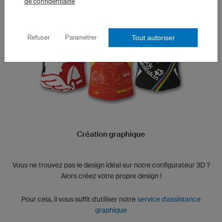
de confidentialité
Tout autoriser
Refuser
Paramétrer
Création graphique
Vous ne trouvez pas le design idéal sur notre configurateur 3D ?
Alors créez votre propre design !
Pour cela, il vous suffit d'utiliser notre
service d'assistance
graphique