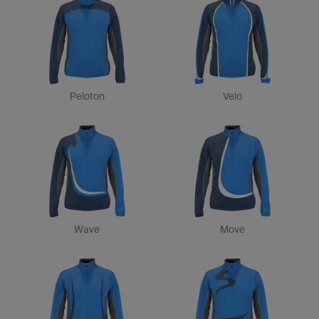
Peloton
Velo
Wave
Move