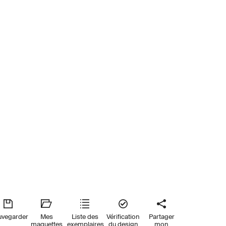
uvegarder
Mes
Liste des
Vérification
Partager
maquettes
exemplaires
du design
mon